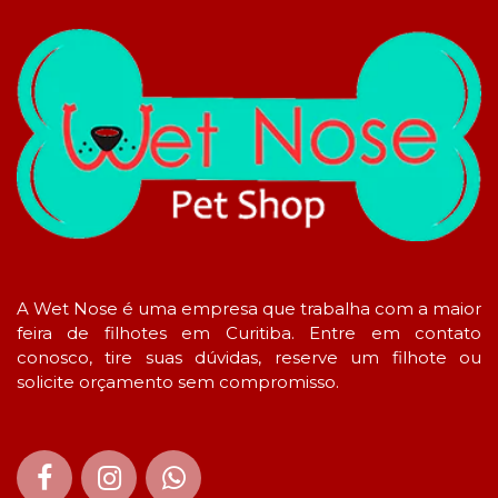
A Wet Nose é uma empresa que trabalha com a maior
feira de filhotes em Curitiba. Entre em contato
conosco, tire suas dúvidas, reserve um filhote ou
solicite orçamento sem compromisso.