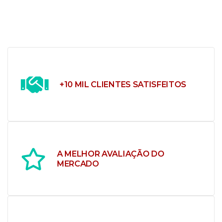
+10 MIL CLIENTES SATISFEITOS
Maior venda de filhotes de cachorro de Curitiba.
A MELHOR AVALIAÇÃO DO
Clientes felizes que encontraram aqui o novo
MERCADO
membro da família.
Nosso compromisso é sempre oferecer o melhor