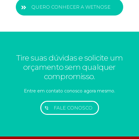
Um espaço cuidadosamente planejado para garantir
QUERO CONHECER A WETNOSE
o bem-estar e a saúde dos nossos filhotes. Único
estabelecimento com criação de filhotes própria e
responsável em Curitiba.
Tire suas dúvidas e solicite um
orçamento sem qualquer
compromisso.
Entre em contato conosco agora mesmo.
FALE CONOSCO