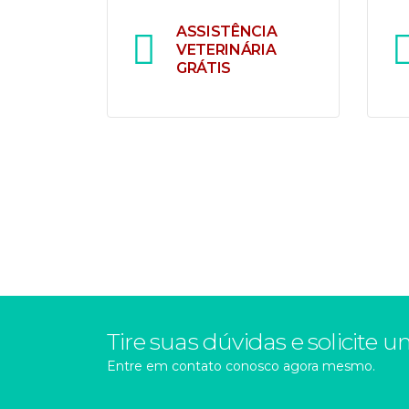
P
encontraram aqui o novo
ASSISTÊNCIA
fi
membro da família.
VETERINÁRIA
Cur
GRÁTIS
E
Oferecemos tranquilidade e
di
cuidado para você e seu pet
s
desde o canil até a feira de
qu
filhotes.
no
cu
Tire suas dúvidas e solicit
Entre em contato conosco agora mesmo.