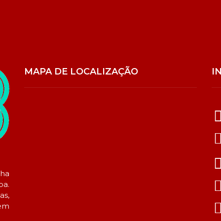
MAPA DE LOCALIZAÇÃO
I
lha
ba.
as,
sem