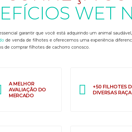
EFÍCIOS WET 
essencial garantir que você está adquirindo um animal saudável
do
de venda de filhotes e oferecemos uma experiência diferen
ios de comprar filhotes de cachorro conosco.
A MELHOR
+50 FILHOTES D
AVALIAÇÃO DO
DIVERSAS RAÇA
MERCADO
osso compromisso é
Filhotes cuidados c
mpre oferecer o melhor
muito carinho, pa
s nossos clientes. Melhor
encontrar um lar cheio