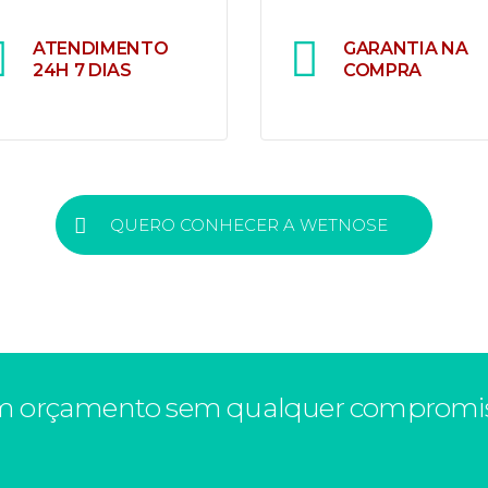
et Shop para comprar
amor. Maior venda 
lhote de cachorro em
ATENDIMENTO
GARANTIA NA
filhotes de Curitiba.
itiba.
24H 7 DIAS
COMPRA
stamos sempre à
Garantia de qualidad
sposição para atender as
procedência para você 
uas necessidades a
mais segurança na esco
QUERO CONHECER A WETNOSE
alquer hora do dia ou da
do seu novo companhei
ite. Seu filhote de raça
Satisfação 100% na com
idado com carinho.
do filhote de cachorro
raça.
e um orçamento sem qualquer compromi