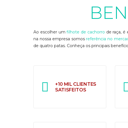
BEN
Ao escolher um
filhote de cachorro
de raça, é 
na nossa empresa somos
referência no merca
de quatro patas. Conheça os principais benefíc
+10 MIL CLIENTES
SATISFEITOS
N
Maior venda de filhotes de
se
cachorro de Curitiba.
ao
Clientes felizes que