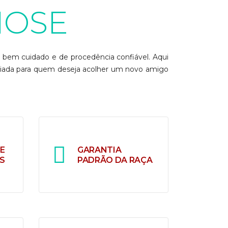
NOSE
, bem cuidado e de procedência confiável. Aqui
ciada para quem deseja acolher um novo amigo
E
GARANTIA
S
PADRÃO DA RAÇA
om
Qualidade e confiança em
ra
cada filhote que
 de
entregamos. Acerte onde