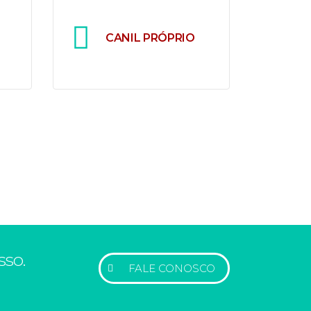
de
comprar seu filhote de
cachorro em Curitiba.
CANIL PRÓPRIO
e e
Um espaço
ter
cuidadosamente planejado
lha
para garantir o bem-estar e a
ro.
saúde dos nossos filhotes.
pra
Único estabelecimento com
 de
criação de filhotes própria e
responsável em Curitiba.
sso.
FALE CONOSCO