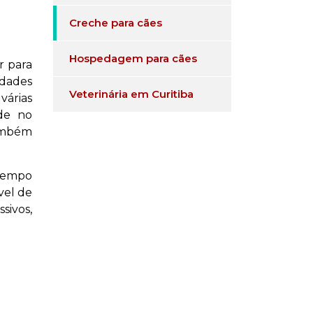
Creche para cães
Hospedagem para cães
r para
idades
Veterinária em Curitiba
várias
ade no
também
 tempo
vel de
sivos,