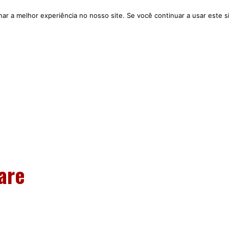
nar a melhor experiência no nosso site. Se você continuar a usar este s
e Nós
Feira de Filhotes
Nossos Serviços
Blo
are