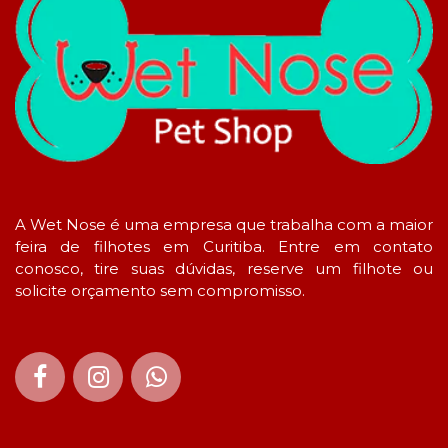
A Wet Nose é uma empresa que trabalha com a maior
feira de filhotes em Curitiba. Entre em contato
conosco, tire suas dúvidas, reserve um filhote ou
solicite orçamento sem compromisso.