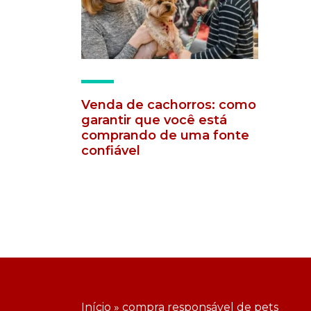
Venda de cachorros: como
garantir que você está
comprando de uma fonte
confiável
Início
»
compra responsável de pets