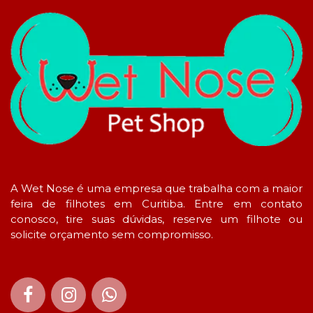
A Wet Nose é uma empresa que trabalha com a maior
feira de filhotes em Curitiba. Entre em contato
conosco, tire suas dúvidas, reserve um filhote ou
solicite orçamento sem compromisso.