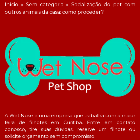
Início
»
Sem categoria
»
Socialização do pet com
outros animais da casa: como proceder?
A Wet Nose é uma empresa que trabalha com a maior
feira de filhotes em Curitiba. Entre em contato
conosco, tire suas dúvidas, reserve um filhote ou
solicite orçamento sem compromisso.