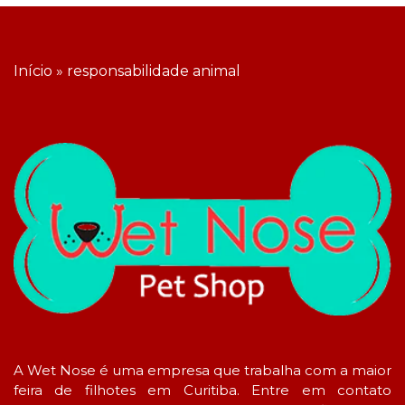
Início
»
responsabilidade animal
A Wet Nose é uma empresa que trabalha com a maior
feira de filhotes em Curitiba. Entre em contato