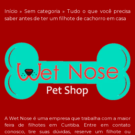
Início
»
Sem categoria
»
Tudo o que você precisa
saber antes de ter um filhote de cachorro em casa
A Wet Nose é uma empresa que trabalha com a maior
feira de filhotes em Curitiba. Entre em contato
conosco, tire suas dúvidas, reserve um filhote ou